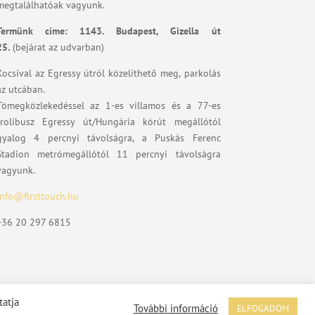
megtalálhatóak vagyunk.
Termünk címe:
1143. Budapest, Gizella út
25.
(bejárat az udvarban)
Kocsival az Egressy útról közelíthető meg, parkolás
az utcában.
Tömegközlekedéssel az 1-es villamos és a 77-es
trolibusz Egressy út/Hungária körút megállótól
gyalog 4 percnyi távolságra, a Puskás Ferenc
Stadion metrómegállótól 11 percnyi távolságra
vagyunk.
info@firsttouch.hu
+36 20 297 6815
tatja
További információ
ELFOGADOM