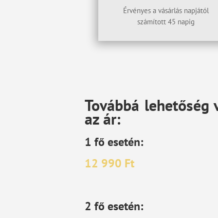
Érvényes a vásárlás napjától
számított 45 napig
Továbbá lehetőség v
az ár:
1
f
ő
esetén:
12 990 Ft
2
fő
esetén: