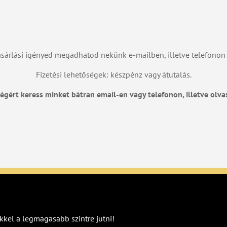
sárlási igényed megadhatod nekünk e-mailben, illetve telefonon 
Fizetési lehetőségek: készpénz vagy átutalás.
égért keress minket bátran email-en vagy telefonon, illetve olva
kkel a legmagasabb szintre jutni!