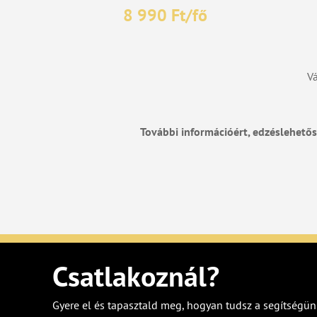
8 990
Ft/fő
Vá
További információért, edzéslehetős
Csatlakoznál?
Gyere el és tapasztald meg, hogyan tudsz a segítségün