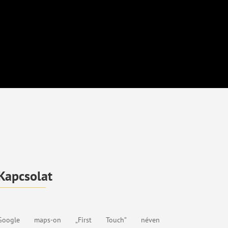
Kapcsolat
Google maps-on „First Touch” néven