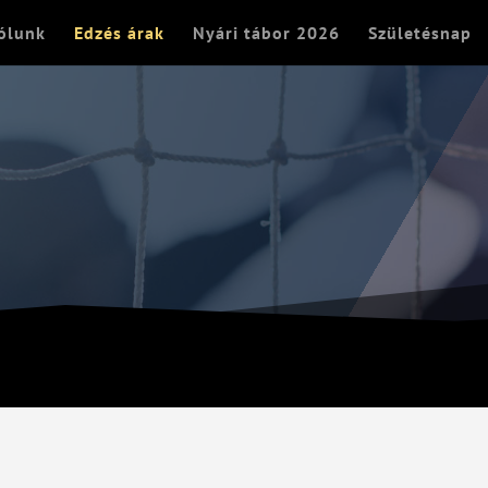
ólunk
Edzés árak
Nyári tábor 2026
Születésnap