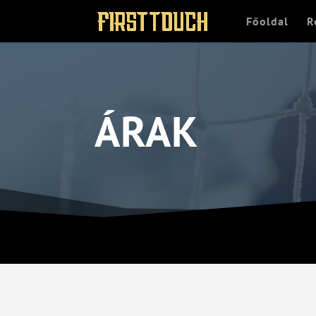
Főoldal
R
ÁRAK