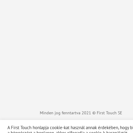
Minden jog fenntartva 2021 © First Touch SE
A First Touch honlapja cookie-kat használ annak érdekében, hogy b
a böngészést a honlapon, akkor elfogadja a cookie-k használatát.