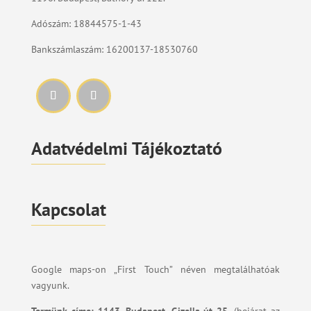
Adószám: 18844575-1-43
Bankszámlaszám: 16200137-18530760
Adatvédelmi Tájékoztató
Kapcsolat
Google maps-on „First Touch” néven megtalálhatóak
vagyunk.
Termünk címe:
1143. Budapest, Gizella út 25.
(bejárat az