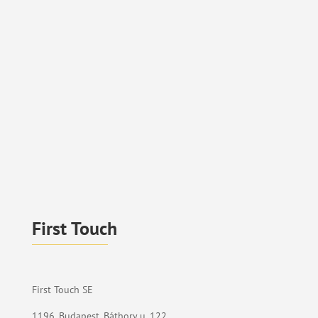
First Touch
First Touch SE
1196. Budapest, Báthory u. 122.