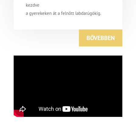
kezdve
a gyerekeken át a felnőtt labdarúgókig.
BŐVEBBEN