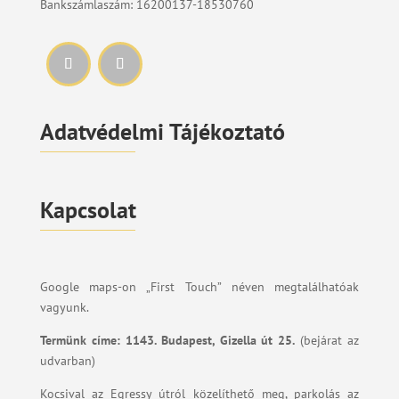
Bankszámlaszám: 16200137-18530760
Adatvédelmi Tájékoztató
Kapcsolat
Google maps-on „First Touch” néven megtalálhatóak
vagyunk.
Termünk címe:
1143. Budapest, Gizella út 25.
(bejárat az
udvarban)
Kocsival az Egressy útról közelíthető meg, parkolás az