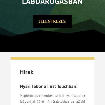
LABDARÚGÁSBAN
JELENTKEZÉS
Hírek
Nyári Tábor a First Touchban!
Meghirdetésre kerültek az idei nyári táborok
időpontjai.😉⚽ A részletekhez az alábbi