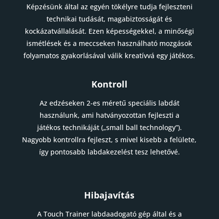
Képzésünk által az egyén tökélyre tudja fejleszteni
technikai tudását, magabiztosságát és
kockázatvállalását. Ezen képességekkel, a minőségi
ismétlések és a meccseken használható mozgások
folyamatos gyakorlásával válik kreatívvá egy játékos.
Kontroll
Az edzéseken 2-es méretű speciális labdát
használunk, ami hatványozottan fejleszti a
játékos technikáját („small ball technology”).
Nagyobb kontrollra fejleszt, s mivel kisebb a felülete,
így pontosabb labdakezelést tesz lehetővé.
Hibajavítás
A Touch Trainer labdaadogató gép által és a