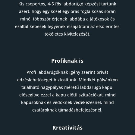
Kis csoportos, 4-5 fős labdarúgó képzést tartunk
azért, hogy egy közel egy órás foglalkozás során
minél többször érjenek labdába a játékosok és
ezáltal képesek legyenek elsajátítani az első érintés
tökéletes kivitelezését.
Profiknak is
Profi labdarúgóknak igény szerint privát
edzéslehetőséget biztosítunk. Mindkét pályánkon
található nagypályás méretű labdarúgó kapu,
elősegítve ezzel a kapu előtti szituációkat, mind
kapusoknak és védőknek védekezésnél, mind
csatároknak támadásbefejezésnél.
Kreativitás