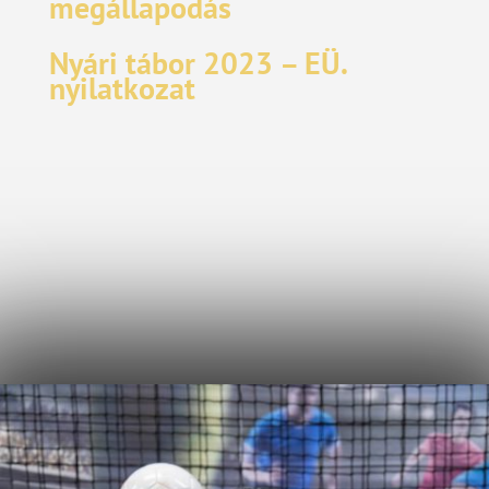
megállapodás
Nyári tábor 2023 – EÜ.
nyilatkozat