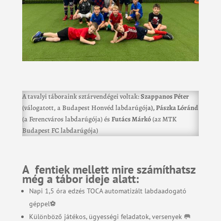
A tavalyi táboraink sztárvendégei voltak:
Szappanos Péter
(válogatott, a Budapest Honvéd labdarúgój
a), Pászka Lóránd
(a Ferencváros labdarúgója) és
Futács Márkó
(az MTK
Budapest FC labdarúgója)
A fentiek mellett mire számíthatsz
még a tábor ideje alatt:
Napi 1,5 óra edzés TOCA automatizált labdaadogató
géppel⚽
Különböző játékos, ügyességi feladatok, versenyek 🥅