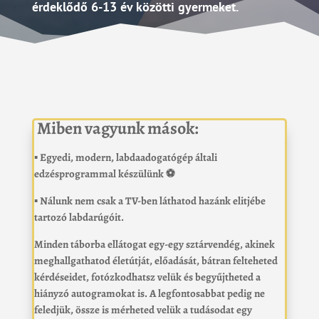
érdeklődő 6-13 év közötti gyermeket.
Miben vagyunk mások:
▪️ Egyedi, modern, labdaadogatógép általi
edzésprogrammal készülünk ⚽️
▪️
Nálunk nem csak a TV-ben láthatod hazánk elitjébe
tartozó labdarúgóit.
Minden táborba ellátogat egy-egy sztárvendég, akinek
meghallgathatod életútját, előadását,
bátran felteheted
kérdéseidet, fotózkodhatsz velük és begyűjtheted a
hiányzó autogramokat is. A legfontosabbat pedig ne
feledjük, össze is mérheted velük a tudásodat egy