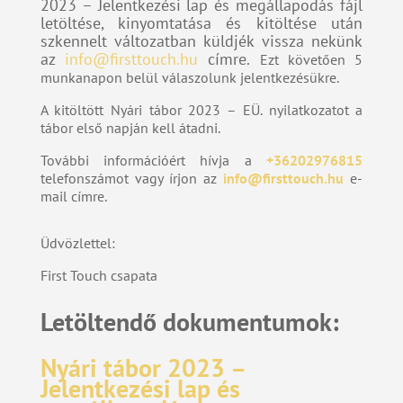
2023 – Jelentkezési lap és megállapodás fájl
letöltése, kinyomtatása és kitöltése után
szkennelt változatban küldjék vissza nekünk
az
info@firsttouch.hu
címre.
Ezt követően 5
munkanapon belül válaszolunk jelentkezésükre.
A kitöltött Nyári tábor 2023 – EÜ. nyilatkozatot a
tábor első napján kell átadni.
További információért hívja a
+36202976815
telefonszámot vagy írjon az
info@firsttouch.hu
e-
mail címre.
Üdvözlettel:
First Touch csapata
Letöltendő dokumentumok:
Nyári tábor 2023 –
Jelentkezési lap és