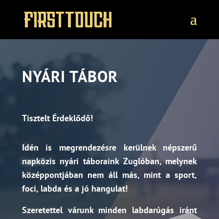
NYÁRI TÁBOR
Tisztelt Érdeklődő!
Idén is megrendezésre kerülnek népszerű
napközis nyári táboraink Zuglóban, melynek
középpontjában nem á
ll más, mint a sport,
foci, labda és a jó hangulat!
Szeretettel várunk minden labdarúgás iránt