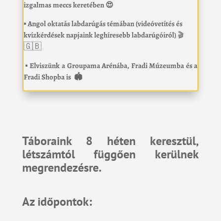
izgalmas meccs keretében
😍
▪️
Angol oktatás labdarúgás témában (videóvetítés és
kvízkérdések napjaink leghíresebb labdarúgóiról)
🎬
🇬🇧
▪️
Elviszünk a Groupama Arénába, Fradi Múzeumba és a
Fradi Shopba is
🏟️
Táboraink 8 héten keresztül,
létszámtól függően kerülnek
megrendezésre.
Az időpontok: