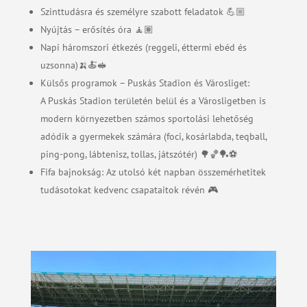
Szinttudásra és személyre szabott feladatok 💪🏼
Nyújtás – erősítés óra 🧘🏽
Napi háromszori étkezés (reggeli, éttermi ebéd és
uzsonna)🍌🍝🥪
Külsős programok – Puskás Stadion és Városliget:
A Puskás Stadion területén belül és a Városligetben is
modern környezetben számos sportolási lehetőség
adódik a gyermekek számára (foci, kosárlabda, teqball,
ping-pong,
lábtenisz, tollas, játszótér) 🌳🏀🏓⚽
Fifa bajnokság: Az utolsó két napban összemérhetitek
tudásotokat kedvenc csapataitok révén 🎮