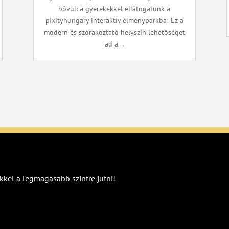
bővül: a gyerekekkel ellátogatunk a
pixityhungary interaktív élményparkba! Ez a
modern és szórakoztató helyszín lehetőséget
ad a...
kkel a legmagasabb szintre jutni!