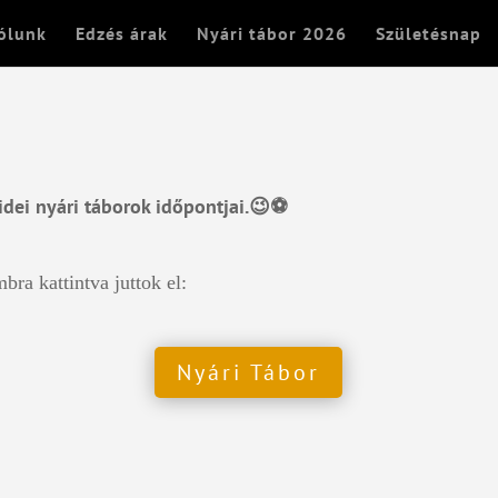
ólunk
Edzés árak
Nyári tábor 2026
Születésnap
idei nyári táborok időpontjai.😉⚽
bra kattintva juttok el:
Nyári Tábor