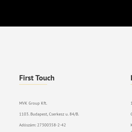
First Touch
MVK Group Kft.
1103. Budapest, Cserkesz u. 84/B.
Adószám: 27300358-2-42