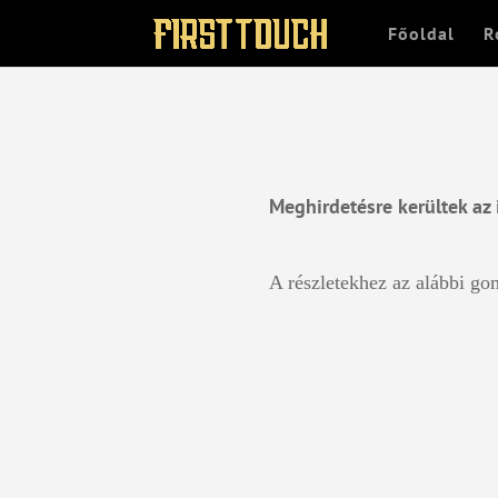
Főoldal
R
Meghirdetésre kerültek az 
A részletekhez az alábbi gom