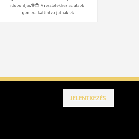
időpontjai.⚽️😍 A részletekhez az alábbi
gombra kattintva jutnak el:
JELENTKEZÉS