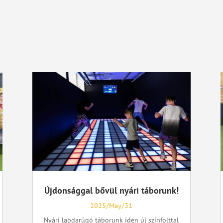
Újdonsággal bővül nyári táborunk!
2025/May/31
Nyári labdarúgó táborunk idén új színfolttal