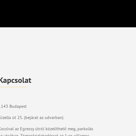
Kapcsolat
1143 Budapest
Gizella út 25. (bejárat az udvarban)
Kocsival az Egressy útról közelíthető meg, parkolás
az utcában. Tömegközlekedéssel az 1-es villamos