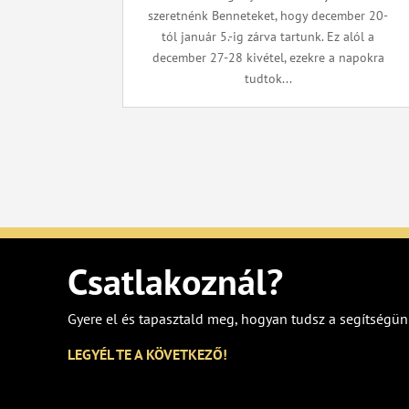
szeretnénk Benneteket, hogy december 20-
tól január 5.-ig zárva tartunk. Ez alól a
december 27-28 kivétel, ezekre a napokra
tudtok...
Csatlakoznál?
Gyere el és tapasztald meg, hogyan tudsz a segítségün
LEGYÉL TE A KÖVETKEZŐ!