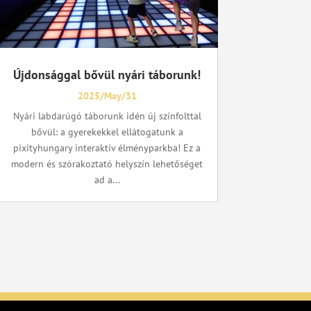
Újdonsággal bővül nyári táborunk!
2025/May/31
Nyári labdarúgó táborunk idén új színfolttal
bővül: a gyerekekkel ellátogatunk a
pixityhungary interaktív élményparkba! Ez a
modern és szórakoztató helyszín lehetőséget
ad a...