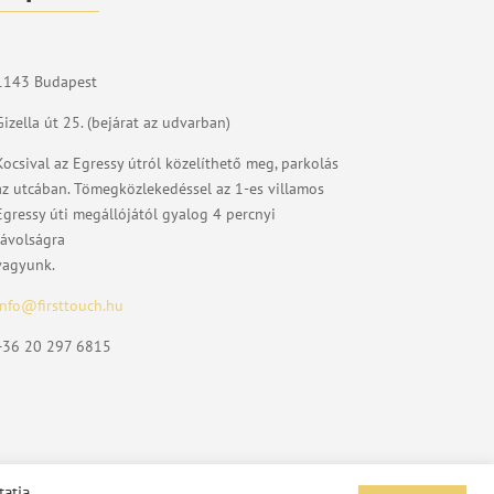
1143 Budapest
Gizella út 25. (bejárat az udvarban)
Kocsival az Egressy útról közelíthető meg, parkolás
az utcában. Tömegközlekedéssel az 1-es villamos
Egressy úti megállójától gyalog 4 percnyi
távolságra
vagyunk.
info@firsttouch.hu
+36 20 297 6815
tatja