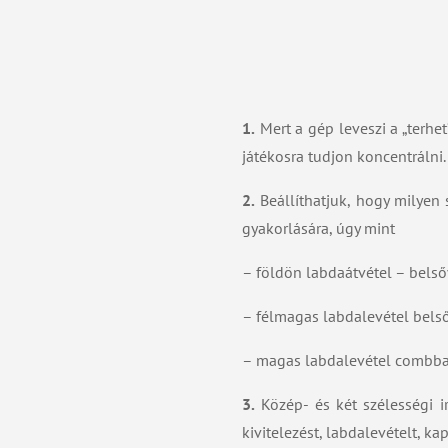
1.
Mert a gép leveszi a „terhet
játékosra tudjon koncentrálni.
2.
Beállíthatjuk, hogy milyen 
gyakorlására, úgy mint
– földön labdaátvétel – belsőv
– félmagas labdalevétel belső
– magas labdalevétel combbal,
3.
Közép- és két szélességi i
kivitelezést, labdalevételt, ka