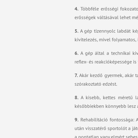
4.
Többféle erősségi fokozatot
erősségek váltásával lehet mér
5.
A gép tizennyolc labdát ké
kivitelezés, mivel folyamatos,
6.
A gép által a technikai k
reflex- és reakcióképessége is
7.
Akár kezdő gyermek, akár t
szórakoztató edzést.
8.
A kisebb, kettes méretű l
későbbiekben könnyebb lesz a 
9.
Rehabilitáció fontossága: A
után visszatérő sportolót a j
a pontatlan vagy elmért sebes