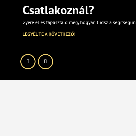
Csatlakoznál?
Gyere el és tapasztald meg, hogyan tudsz a segítségün
LEGYÉL TE A KÖVETKEZŐ!