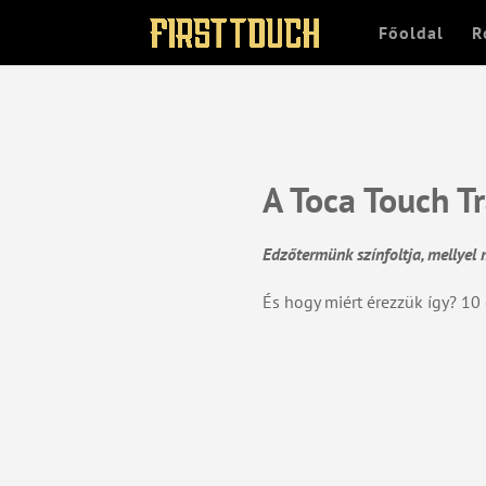
Főoldal
R
A Toca Touch T
Edzőtermünk színfoltja, mellyel
És hogy miért érezzük így? 10 