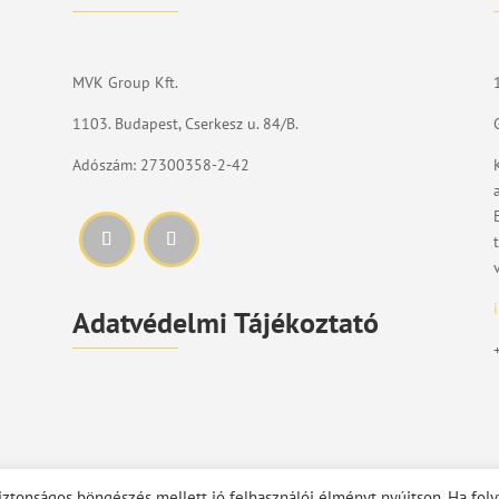
MVK Group Kft.
1103. Budapest, Cserkesz u. 84/B.
Adószám: 27300358-2-42
Adatvédelmi Tájékoztató
iztonságos böngészés mellett jó felhasználói élményt nyújtson. Ha foly