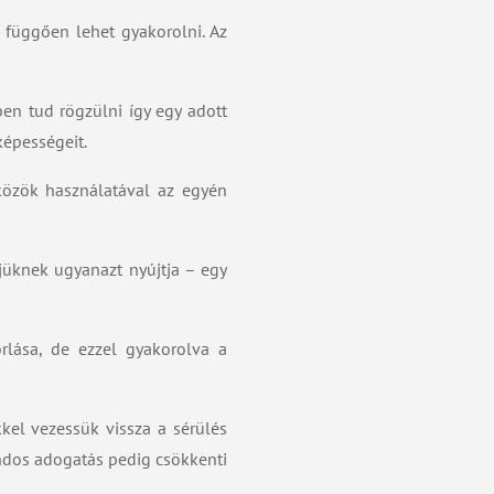
l függően lehet gyakorolni. Az
n tud rögzülni így egy adott
képességeit.
közök használatával az egyén
jüknek ugyanazt nyújtja – egy
lása, de ezzel gyakorolva a
kel vezessük vissza a sérülés
ondos adogatás pedig csökkenti