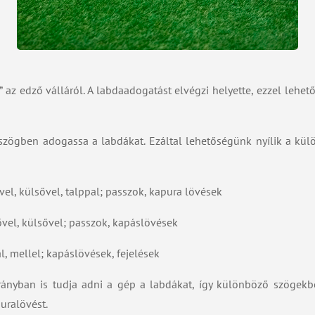
” az edző válláról. A labdaadogatást elvégzi helyette, ezzel lehet
szögben adogassa a labdákat. Ezáltal lehetőségünk nyílik a külö
el, külsővel, talppal; passzok, kapura lövések
vel, külsővel; passzok, kapáslövések
 mellel; kapáslövések, fejelések
rányban is tudja adni a gép a labdákat, így különböző szögekb
puralövést.