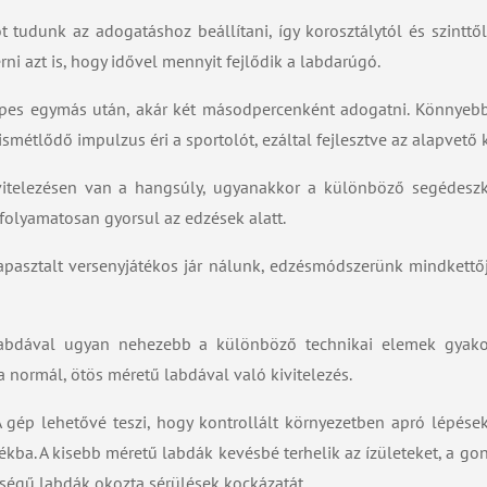
 tudunk az adogatáshoz beállítani, így korosztálytól és szinttő
ni azt is, hogy idővel mennyit fejlődik a labdarúgó.
pes egymás után, akár két másodpercenként adogatni. Könnyebbe
 ismétlődő impulzus éri a sportolót, ezáltal fejlesztve az alapvető 
ivitelezésen van a hangsúly, ugyanakkor a különböző segédesz
 folyamatosan gyorsul az edzések alatt.
apasztalt versenyjátékos jár nálunk, edzésmódszerünk mindkettő
abdával ugyan nehezebb a különböző technikai elemek gyakor
normál, ötös méretű labdával való kivitelezés.
 gép lehetővé teszi, hogy kontrollált környezetben apró lépések
átékba. A kisebb méretű labdák kevésbé terhelik az ízületeket, a g
ségű labdák okozta sérülések kockázatát.