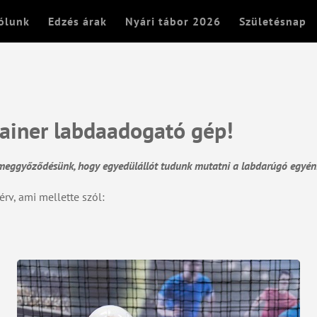
ólunk
Edzés árak
Nyári tábor 2026
Születésnap
rainer labdaadogató gép!
 meggyőződésünk, hogy egyedülállót tudunk mutatni a labdarúgó egyéni
érv, ami mellette szól: