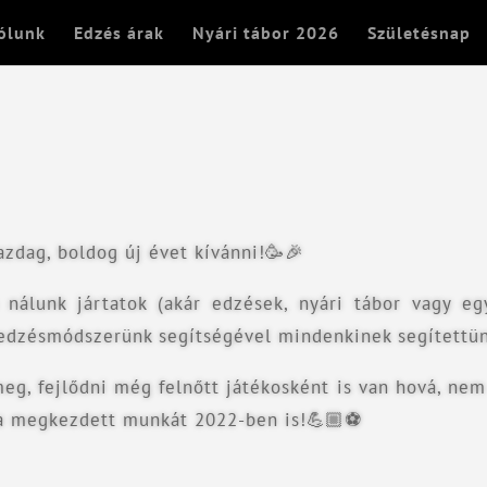
ólunk
Edzés árak
Nyári tábor 2026
Születésnap
zdag, boldog új évet kívánni!🥳🎉
nálunk jártatok (akár edzések, nyári tábor vagy eg
 edzésmódszerünk segítségével mindenkinek segítettün
g, fejlődni még felnőtt játékosként is van hová, nem
 a megkezdett munkát 2022-ben is!💪🏼⚽️