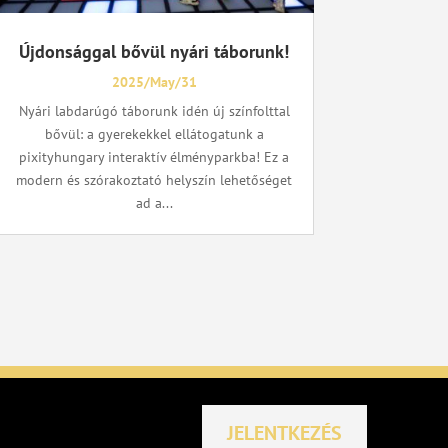
Újdonsággal bővül nyári táborunk!
2025/May/31
Nyári labdarúgó táborunk idén új színfolttal
bővül: a gyerekekkel ellátogatunk a
pixityhungary interaktív élményparkba! Ez a
modern és szórakoztató helyszín lehetőséget
ad a...
JELENTKEZÉS