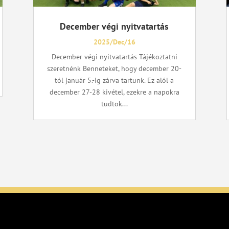
December végi nyitvatartás
2025/Dec/16
December végi nyitvatartás Tájékoztatni
szeretnénk Benneteket, hogy december 20-
tól január 5.-ig zárva tartunk. Ez alól a
december 27-28 kivétel, ezekre a napokra
tudtok...