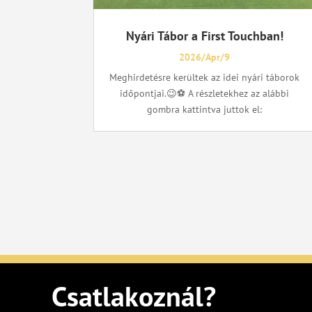
Nyári Tábor a First Touchban!
2026/Apr/9
Meghirdetésre kerültek az idei nyári táborok
időpontjai.😉⚽ A részletekhez az alábbi
gombra kattintva juttok el:
Csatlakoznál?