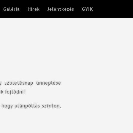
Galéria
Hírek
Jelentkezés
GYIK
y születésnap ünneplése
k fejlődni!
 hogy utánpótlás szinten,