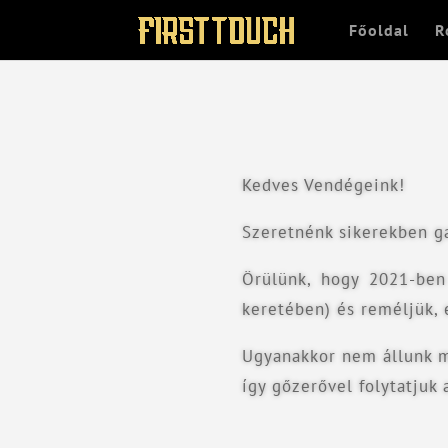
Főoldal
R
Kedves Vendégeink!
Szeretnénk sikerekben ga
Örülünk, hogy 2021-ben 
keretében) és reméljük,
Ugyanakkor nem állunk me
így gőzerővel folytatjuk