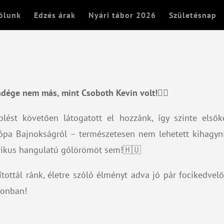
ólunk
Edzés árak
Nyári tábor 2026
Születésnap
ndége nem más, mint Csoboth Kevin volt!
☝
lést követően látogatott el hozzánk, így szinte elsők
pa Bajnokságról – természetesen nem lehetett kihagyni 
órikus hangulatú gólörömöt sem!🇭🇺
ítottál ránk, életre szóló élményt adva jó pár focikedvel
zonban!