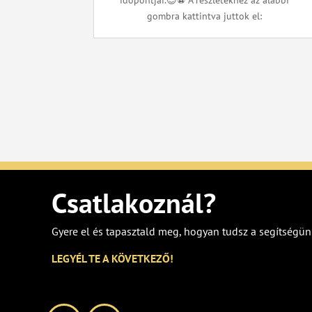
időpontjai.😉⚽ A részletekhez az alábbi
gombra kattintva juttok el:
Csatlakoznál?
Gyere el és tapasztald meg, hogyan tudsz a segítségün
LEGYÉL TE A KÖVETKEZŐ!