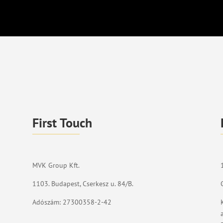
First Touch
MVK Group Kft.
1103. Budapest, Cserkesz u. 84/B.
Adószám: 27300358-2-42