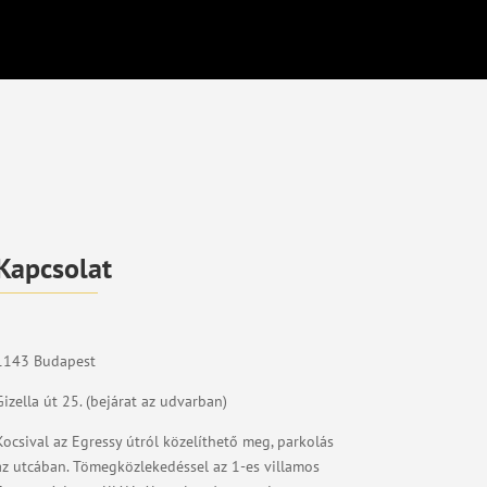
Kapcsolat
1143 Budapest
Gizella út 25. (bejárat az udvarban)
Kocsival az Egressy útról közelíthető meg, parkolás
az utcában. Tömegközlekedéssel az 1-es villamos