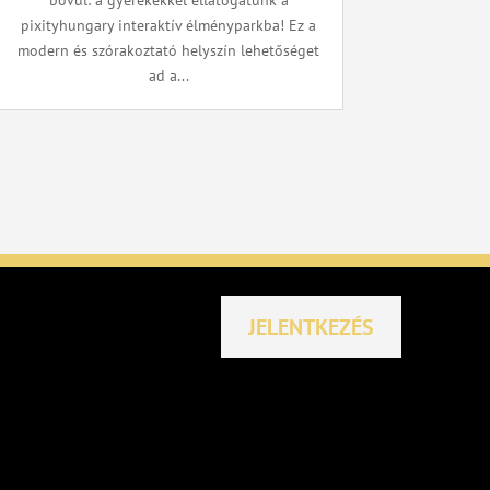
bővül: a gyerekekkel ellátogatunk a
pixityhungary interaktív élményparkba! Ez a
modern és szórakoztató helyszín lehetőséget
ad a...
JELENTKEZÉS