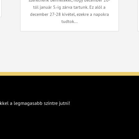
szeretnénk Benneteket, hogy december 20-
tól január 5.-ig zárva tartunk. Ez alól a
december 27-28 kivétel, ezekre a napokra
tudtok...
kkel a legmagasabb szintre jutni!