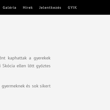
Galéria
Hírek
Jelentkezés
GYIK
ént kaphattak a gyerekek
Skócia ellen lőtt győztes
ő gyermeknek és sok sikert