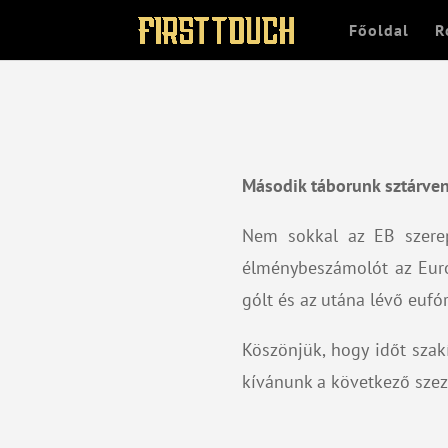
Főoldal
R
Második táborunk sztárve
Nem sokkal az EB szerep
élménybeszámolót az Euró
gólt és az utána lévő euf
Köszönjük, hogy időt szak
kívánunk a következő sze