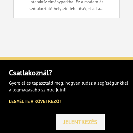
interaktív élményparkba! Ez a modern és
szórakoztató helyszín lehetőséget ad a...
Csatlakoznál?
Gyere el és tapasztald meg, hogyan tudsz a segítségünkkel
a legmagasabb szintre jutni!
LEGYÉL TE A KÖVETKEZŐ!
JELENTKEZÉS