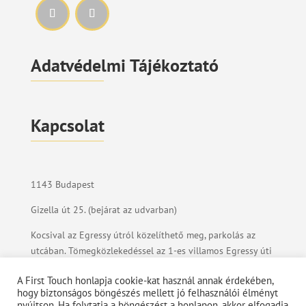
Adatvédelmi Tájékoztató
Kapcsolat
1143 Budapest
Gizella út 25. (bejárat az udvarban)
Kocsival az Egressy útról közelíthető meg, parkolás az
utcában. Tömegközlekedéssel az 1-es villamos Egressy úti
megállójától gyalog 4 percnyi távolságra
A First Touch honlapja cookie-kat használ annak érdekében,
vagyunk.
hogy biztonságos böngészés mellett jó felhasználói élményt
nyújtson. Ha folytatja a böngészést a honlapon, akkor elfogadja