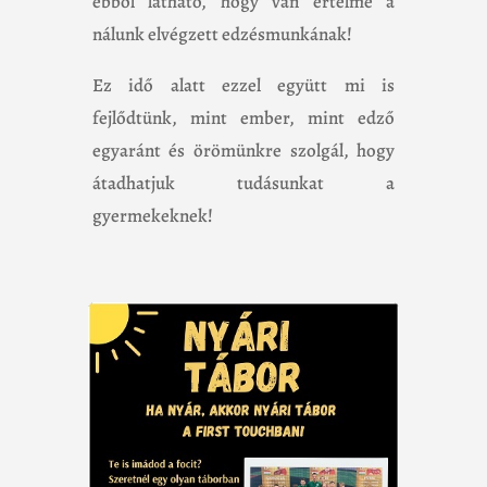
ebből látható, hogy van értelme a
nálunk elvégzett edzésmunkának!
Ez idő alatt ezzel együtt mi is
fejlődtünk, mint ember, mint edző
egyaránt és örömünkre szolgál, hogy
átadhatjuk tudásunkat a
gyermekeknek!