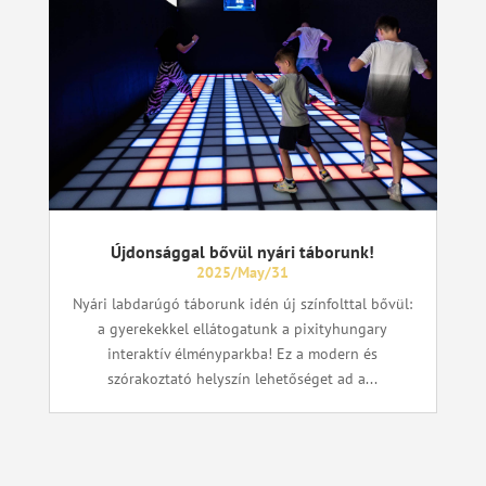
Újdonsággal bővül nyári táborunk!
2025/May/31
Nyári labdarúgó táborunk idén új színfolttal bővül:
a gyerekekkel ellátogatunk a pixityhungary
interaktív élményparkba! Ez a modern és
szórakoztató helyszín lehetőséget ad a...