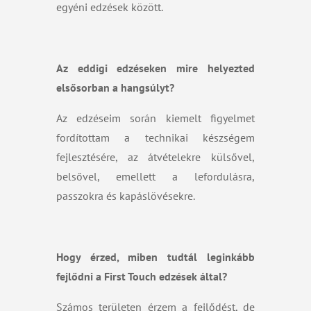
egyéni edzések között.
Az eddigi edzéseken mire helyezted
elsősorban a hangsúlyt?
Az edzéseim során kiemelt figyelmet
fordítottam a technikai készségem
fejlesztésére, az átvételekre külsővel,
belsővel, emellett a lefordulásra,
passzokra és kapáslövésekre.
Hogy érzed, miben tudtál leginkább
fejlődni a First Touch edzések által?
Számos területen érzem a fejlődést, de