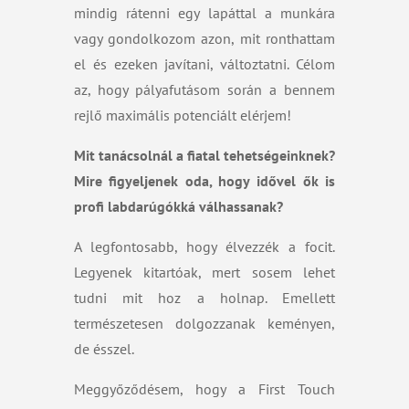
mindig rátenni egy lapáttal a munkára
vagy gondolkozom azon, mit ronthattam
el és ezeken javítani, változtatni. Célom
az, hogy pályafutásom során a bennem
rejlő maximális potenciált elérjem!
Mit tanácsolnál a
fiatal tehetségeinknek?
Mire figyeljenek oda, hogy idővel ők is
profi labdarúgókká válhassanak?
A legfontosabb, hogy élvezzék a focit.
Legyenek kitartóak, mert sosem lehet
tudni mit hoz a holnap. Emellett
természetesen dolgozzanak keményen,
de ésszel.
Meggyőződésem, hogy a First Touch