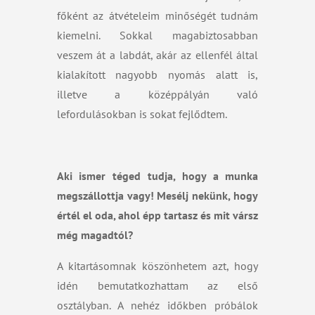
főként az átvételeim minőségét tudnám
kiemelni. Sokkal magabiztosabban
veszem át a labdát, akár az ellenfél által
kialakított nagyobb nyomás alatt is,
illetve a középpályán való
lefordulásokban is sokat fejlődtem.
Aki ismer téged tudja, hogy a munka
megszállottja vagy! Mesélj nekünk, hogy
értél el oda, ahol épp tartasz és mit vársz
még magadtól?
A kitartásomnak köszönhetem azt, hogy
idén bemutatkozhattam az első
osztályban. A nehéz időkben próbálok