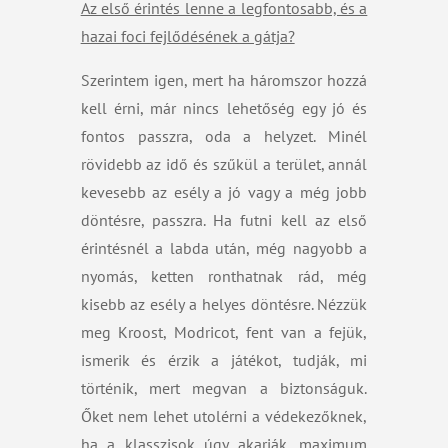
Az első érintés lenne a legfontosabb, és a
hazai foci fejlődésének a gátja?
Szerintem igen, mert ha háromszor hozzá
kell érni, már nincs lehetőség egy jó és
fontos passzra, oda a helyzet. Minél
rövidebb az idő és szűkül a terület, annál
kevesebb az esély a jó vagy a még jobb
döntésre, passzra. Ha futni kell az első
érintésnél a labda után, még nagyobb a
nyomás, ketten ronthatnak rád, még
kisebb az esély a helyes döntésre. Nézzük
meg Kroost, Modricot, fent van a fejük,
ismerik és érzik a játékot, tudják, mi
történik, mert megvan a biztonságuk.
Őket nem lehet utolérni a védekezőknek,
ha a klasszisok úgy akarják, maximum