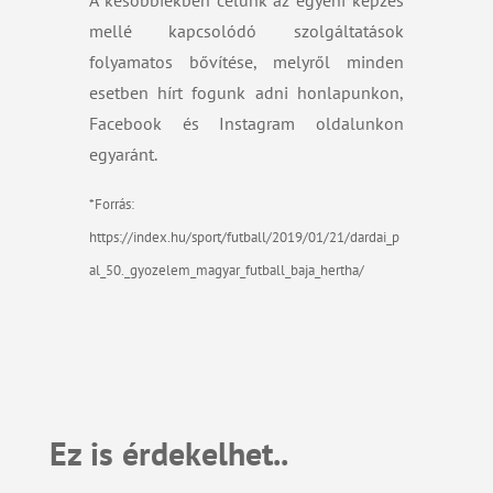
A későbbiekben célunk az egyéni képzés
mellé kapcsolódó szolgáltatások
folyamatos bővítése, melyről minden
esetben hírt fogunk adni honlapunkon,
Facebook és Instagram oldalunkon
egyaránt.
*Forrás:
https://index.hu/sport/futball/2019/01/21/dardai_p
al_50._gyozelem_magyar_futball_baja_hertha/
Ez is érdekelhet..