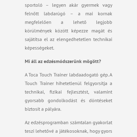
sportoló – legyen akár gyermek vagy
felnőtt labdarúgó – a mai kornak
megfelelően a lehető legjobb
körülmények között képezze magát és
sajátítsa el az elengedhetetlen technikai
képességeket.
Mi áll az edzésmódszerünk mögött?
A Toca Touch Trainer labdaadogató gép. A
Touch Trainer hihetetlenül felgyorsítja
a
technikai, fizikai fejlesztést, valamint
gyorsabb gondolkodást és döntéseket
biztosít a pályára.
Az edzésprogramban számtalan gyakorlat
teszi lehetővé a játékosoknak, hogy gyors