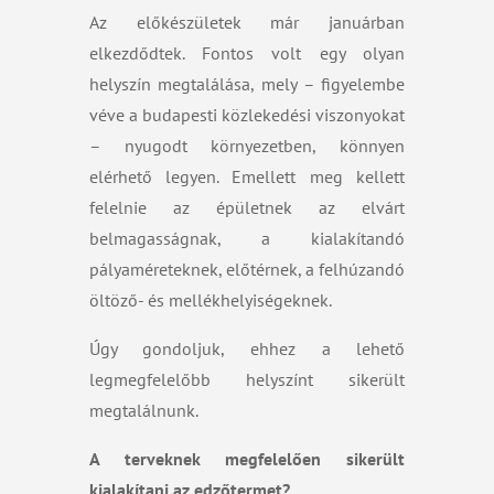
Az előkészületek már januárban
elkezdődtek. Fontos volt egy olyan
helyszín megtalálása, mely – figyelembe
véve a budapesti közlekedési viszonyokat
– nyugodt környezetben, könnyen
elérhető legyen. Emellett meg kellett
felelnie az épületnek az elvárt
belmagasságnak, a kialakítandó
pályaméreteknek, előtérnek, a felhúzandó
öltöző- és mellékhelyiségeknek.
Úgy gondoljuk, ehhez a lehető
legmegfelelőbb helyszínt sikerült
megtalálnunk.
A terveknek megfelelően sikerült
kialakítani az edzőtermet?