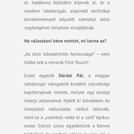
és hatékony fejlődést érjenek el, és a
modern labdarúgás alapvető technikai
követelményeit képzett személyi edző
segítségével helyesen elsajátítsák.
Ha választani kéne mottót, mi lenne az?
„Az első labdaérintés fontossága” – nem
hiába lett a nevünk First Touch!
Ezzel egyezik
Dárdai Pál
, a magyar
labdarúgó válogatott korábbi szövetségi
kapitányának nézete, melyet egy tavalyi
interjú alkalmával fejtett ki bővebben. Az
interjúból változtatás nélkül idéznék,
mert ez a „számból vette ki a szót” tipikus
esete. Szóról szóra egyetértünk a benne