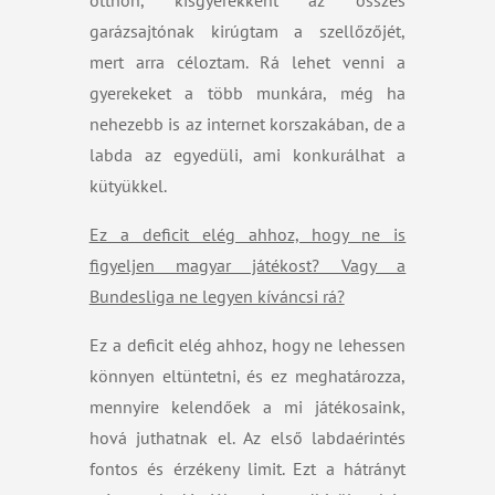
otthon, kisgyerekként az összes
garázsajtónak kirúgtam a szellőzőjét,
mert arra céloztam. Rá lehet venni a
gyerekeket a több munkára, még ha
nehezebb is az internet korszakában, de a
labda az egyedüli, ami konkurálhat a
kütyükkel.
Ez a deficit elég ahhoz, hogy ne is
figyeljen magyar játékost? Vagy a
Bundesliga ne legyen kíváncsi rá?
Ez a deficit elég ahhoz, hogy ne lehessen
könnyen eltüntetni, és ez meghatározza,
mennyire kelendőek a mi játékosaink,
hová juthatnak el. Az első labdaérintés
fontos és érzékeny limit. Ezt a hátrányt