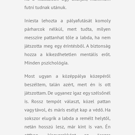
futni tudnak utánuk.
Iniesta lehozta a pályafutását komoly
párharcok nélkül, mert tudta, milyen
messzire pattanhat tőle a labda, ha nem
játszotta meg egy érintésből. A biztonság
hozza a kikezdhetetlen mentális erőt.
Minden pszichológia.
Most ugyan a középpálya közepéről
beszéltem, talán azért, mert én is ott
játszottam. De ugyanez igaz egy szélsőnél
is. Rossz tempót választ, közel pattan
vagy távol, és máris esélyt kap a védő. Ha
sokszor elugrik a labda a remélt helytől,
netán hosszú lesz, már kint is van. Én