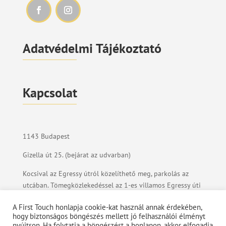
Adatvédelmi Tájékoztató
Kapcsolat
1143 Budapest
Gizella út 25. (bejárat az udvarban)
Kocsival az Egressy útról közelíthető meg, parkolás az
utcában. Tömegközlekedéssel az 1-es villamos Egressy úti
megállójától gyalog 4 percnyi távolságra
A First Touch honlapja cookie-kat használ annak érdekében,
vagyunk.
hogy biztonságos böngészés mellett jó felhasználói élményt
nyújtson. Ha folytatja a böngészést a honlapon, akkor elfogadja