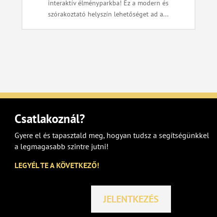
interaktív élményparkba! Ez a modern és
szórakoztató helyszín lehetőséget ad a...
Csatlakoznál?
Gyere el és tapasztald meg, hogyan tudsz a segítségünkkel
a legmagasabb szintre jutni!
LEGYÉL TE A KÖVETKEZŐ!
JELENTKEZÉS