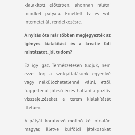
kialakított előtérben, ahonnan rálátni
mindkét pályára. Emellett tv és wifi
internetet áll rendelkezésre.
A nyitás óta már többen megjegyezték az
igényes kialakítást és a kreatív fali
mintázatot, jól tudom?
Ez így igaz. Természetesen tudjuk, nem
ezzel fog a szolgáltatásunk egyedivé
vagy nélkülözhetetlenné válni, ettől
függetlenül jóleső érzés hallani a pozitív
visszajelzéseket a terem kialakítását
illetően.
A pályát körülvevő molinó két oldalán
magyar, illetve külföldi játékosokat