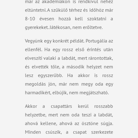
már az akadémiákon is rendkívül nehéz
eltüntetni. A szűkülő térhez és időhöz már
8-10 évesen hozzá kell szoktatni a
gyerekeket. Játékosan, nem erőltetve.
Vegyünk egy konkrét példát. Portugália az
ellenfél. Ha egy rossz első érintés után
elveszíti valaki a labdát, mert rárontottak,
és elvették tőle, a második helyzet nem
lesz egyszerűbb. Ha akkor is rossz
megoldás jön, már nem megy oda egy
harmadikért, elbújik, nem megjátszható.
Akkor a csapattárs kerül rosszabb
helyzetbe, mert nem oda teszi a labdát,
ahová kellene, ahová az ösztöne súgja.
Minden csúszik, a csapat szerkezete