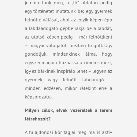
jelenítettünk meg, a „fő” oldalon pedig
egy történetet mutatunk be: egy gyermek
felnőtté válását, ahol az egyik képen épp
a labdaadogató gépbe rakja be a labdát,
az utolsó képen pedig – már felnőttként
– magyar válogatott mezben lő gólt. Úgy
gondoljuk, mindenkinek álma, hogy
egyszer magára húzhassa a címeres mezt,
így ez bárkinek inspiráló lehet – legyen az
gyermek vagy felnőtt labdarúgó –
minden edzésen, mikor rátekint erre a
képsorozatra.
Milyen célok, elvek vezérelték a terem
létrehozóit?
A tulajdonosi kör tagjai még ma is aktív