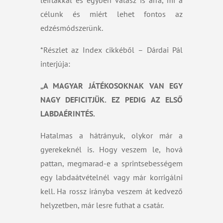
leírtakkal és egyben válasz is arra, mi a
célunk és miért lehet fontos az
edzésmódszerünk.
*Részlet az Index cikkéből – Dárdai Pál
interjúja:
„A MAGYAR JÁTÉKOSOKNAK VAN EGY
NAGY DEFICITJÜK. EZ PEDIG AZ ELSŐ
LABDAÉRINTÉS.
Hatalmas a hátrányuk, olykor már a
gyerekeknél is. Hogy veszem le, hová
pattan, megmarad-e a sprintsebességem
egy labdaátvételnél vagy már korrigálni
kell. Ha rossz irányba veszem át kedvező
helyzetben, már lesre futhat a csatár.