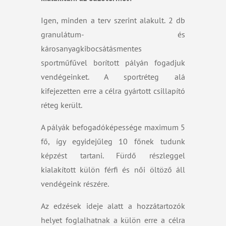
Igen, minden a terv szerint alakult. 2 db
granulátum- és
károsanyagkibocsátásmentes
sportműfűvel borított pályán fogadjuk
vendégeinket. A sportréteg alá
kifejezetten erre a célra gyártott csillapító
réteg került.
A pályák befogadóképessége maximum 5
fő, így egyidejűleg 10 főnek tudunk
képzést tartani. Fürdő részleggel
kialakított külön férfi és női öltöző áll
vendégeink részére.
Az edzések ideje alatt a hozzátartozók
helyet foglalhatnak a külön erre a célra