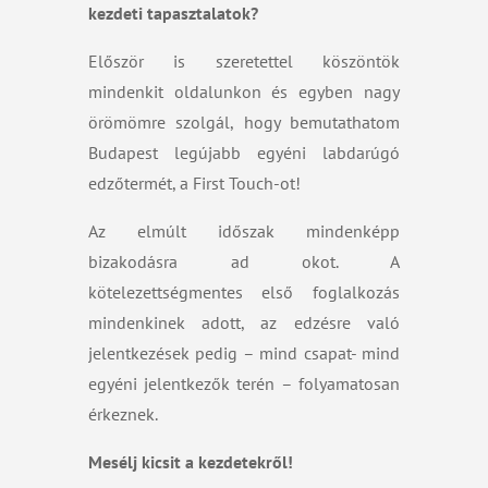
kezdeti tapasztalatok?
Először is szeretettel köszöntök
mindenkit oldalunkon és egyben nagy
örömömre szolgál, hogy bemutathatom
Budapest legújabb egyéni labdarúgó
edzőtermét, a First Touch-ot!
Az elmúlt időszak mindenképp
bizakodásra ad okot. A
kötelezettségmentes első foglalkozás
mindenkinek adott, az edzésre való
jelentkezések pedig – mind csapat- mind
egyéni jelentkezők terén – folyamatosan
érkeznek.
Mesélj kicsit a kezdetekről!