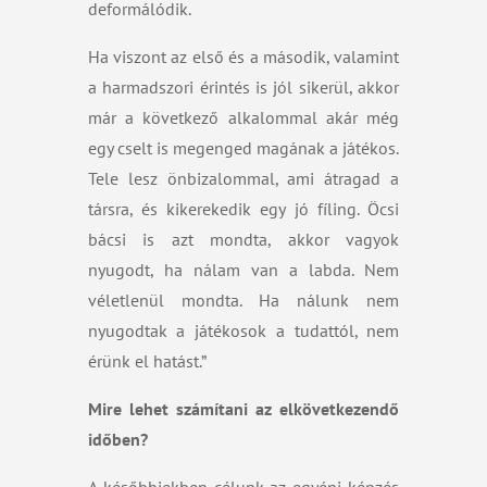
deformálódik.
Ha viszont az első és a második, valamint
a harmadszori érintés is jól sikerül, akkor
már a következő alkalommal akár még
egy cselt is megenged magának a játékos.
Tele lesz önbizalommal, ami átragad a
társra, és kikerekedik egy jó fíling. Öcsi
bácsi is azt mondta, akkor vagyok
nyugodt, ha nálam van a labda. Nem
véletlenül mondta. Ha nálunk nem
nyugodtak a játékosok a tudattól, nem
érünk el hatást.”
Mire lehet számítani az elkövetkezendő
időben?