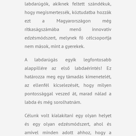
labdarúgók, akiknek feltett szándékuk,
hogy megismertessék, köztudatba hozzák
ezt a Magyarországon még
ritkaságszámába menő innovatív
edzésmódszert, melynek fő célcsoportja
nem mások, mint a gyerekek.
A labdarúgás egyik legfontosabb
alappillére az első labdaérintés! Ez
határozza meg egy támadás kimenetelét,
az ellenfél kicselezését, hogy milyen
pontossággal veszed át, marad nálad a
labda és még sorolhatnám.
Célunk volt kialakítani egy olyan helyet
és egy olyan edzésmódszert, ahol és
amivel minden adott ahhoz, hogy a