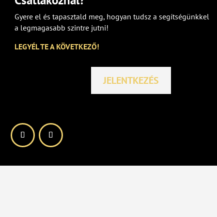
Csatlakoznál?
Gyere el és tapasztald meg, hogyan tudsz a segítségünkkel
a legmagasabb szintre jutni!
LEGYÉL TE A KÖVETKEZŐ!
JELENTKEZÉS