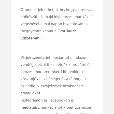
Örömmel jelenthetjük be, hogy a hosszas
előkészületi-, majd kivitelezési munkák
végeztével a mai napon hivatalosan is
megnyitotta kapuit a
First Touch
Edzőterem
!
Várjuk szeretettel mostantól mindazon
vendégeket, akik szeretnék kipróbálni új
képzési módszerünket. Mindenkinek
köszönjük a segítséget és a támogatást,
az eddigi visszajelzések bizakodásra
adnak okot.
Instagramon és Facebookon is
megtalálsz minket, ahol – párhuzamosan