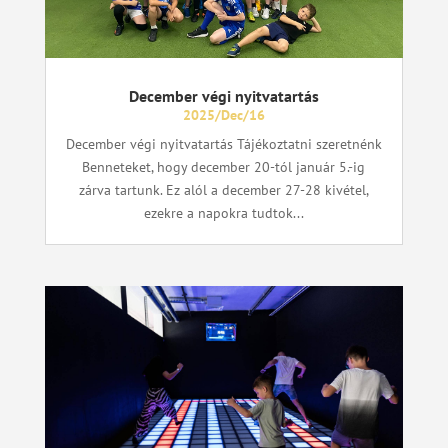
December végi nyitvatartás
2025/Dec/16
December végi nyitvatartás Tájékoztatni szeretnénk
Benneteket, hogy december 20-tól január 5.-ig
zárva tartunk. Ez alól a december 27-28 kivétel,
ezekre a napokra tudtok...