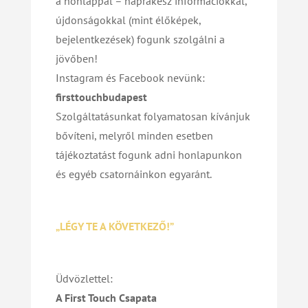
a honlappal – naprakész információkkal,
újdonságokkal (mint élőképek,
bejelentkezések) fogunk szolgálni a
jövőben!
Instagram és Facebook nevünk:
firsttouchbudapest
Szolgáltatásunkat folyamatosan kívánjuk
bővíteni, melyről minden esetben
tájékoztatást fogunk adni honlapunkon
és egyéb csatornáinkon egyaránt.
„LÉGY TE A KÖVETKEZŐ!”
Üdvözlettel:
A First Touch Csapata