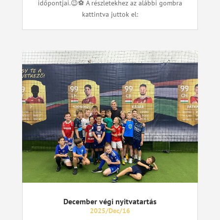
időpontjai.😉⚽ A részletekhez az alábbi gombra
kattintva juttok el:
December végi nyitvatartás
2025/Dec/16