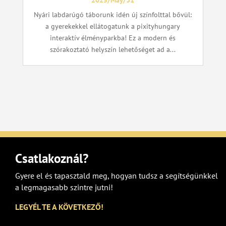
Nyári labdarúgó táborunk idén új színfolttal bővül:
a gyerekekkel ellátogatunk a pixityhungary
interaktív élményparkba! Ez a modern és
szórakoztató helyszín lehetőséget ad a...
Csatlakoznál?
Gyere el és tapasztald meg, hogyan tudsz a segítségünkkel
a legmagasabb szintre jutni!
LEGYÉL TE A KÖVETKEZŐ!