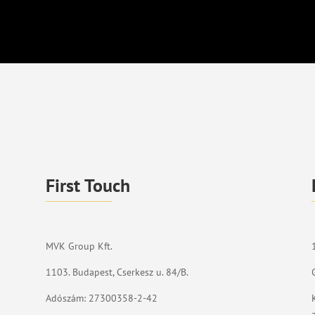
First Touch
MVK Group Kft.
1103. Budapest, Cserkesz u. 84/B.
Adószám: 27300358-2-42