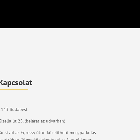
Kapcsolat
1143 Budapest
Gizella út 25. (bejárat az udvarban)
Kocsival az Egressy útról közelíthető meg, parkolás
az utcában. Tömegközlekedéssel az 1-es villamos