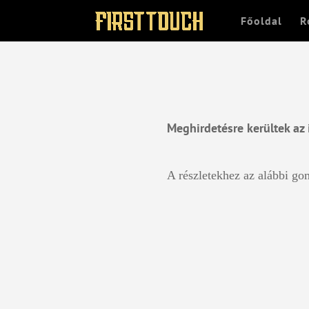
Főoldal
R
Meghirdetésre kerültek az 
A részletekhez az alábbi gom