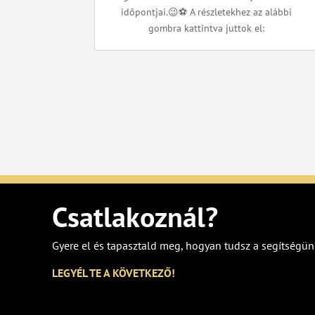
időpontjai.😉⚽ A részletekhez az alábbi
gombra kattintva juttok el:
Csatlakoznál?
Gyere el és tapasztald meg, hogyan tudsz a segítségün
LEGYÉL TE A KÖVETKEZŐ!