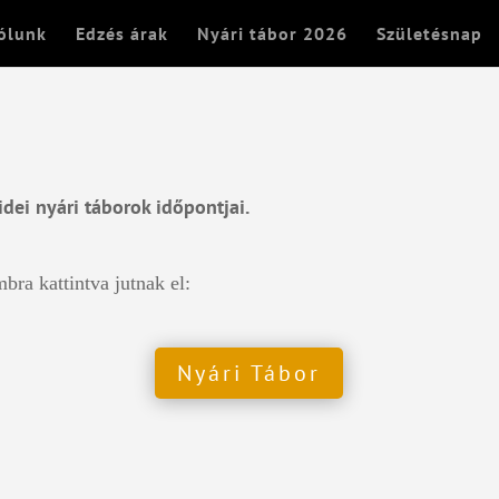
ólunk
Edzés árak
Nyári tábor 2026
Születésnap
idei nyári táborok időpontjai.
bra kattintva jutnak el:
Nyári Tábor