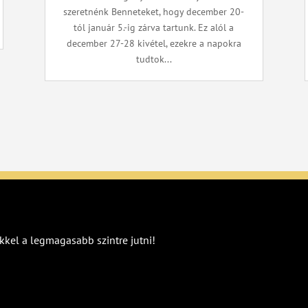
szeretnénk Benneteket, hogy december 20-
tól január 5.-ig zárva tartunk. Ez alól a
december 27-28 kivétel, ezekre a napokra
tudtok...
kkel a legmagasabb szintre jutni!