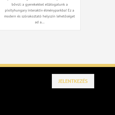
bővül: a gyerekekkel ellátogatunk a
pixityhungary interaktív élményparkba! Ez a
modern és szórakoztató helyszín lehetőséget
ad a...
JELENTKEZÉS