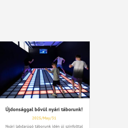
Újdonsággal bővül nyári táborunk!
2025/May/31
Nyári labdarúgó táborunk idén új színfolttal