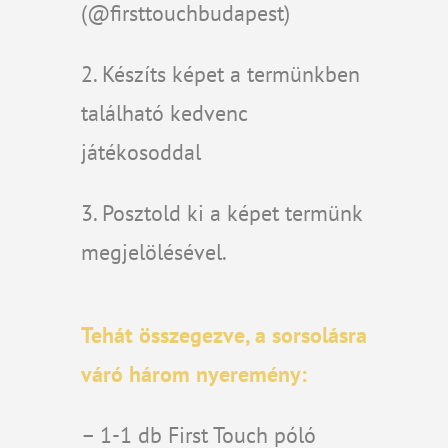
(@firsttouchbudapest)
2. Készíts képet a termünkben
található kedvenc
játékosoddal
3. Posztold ki a képet termünk
megjelölésével.
Tehát összegezve, a sorsolásra
váró három nyeremény:
– 1-1 db First Touch póló