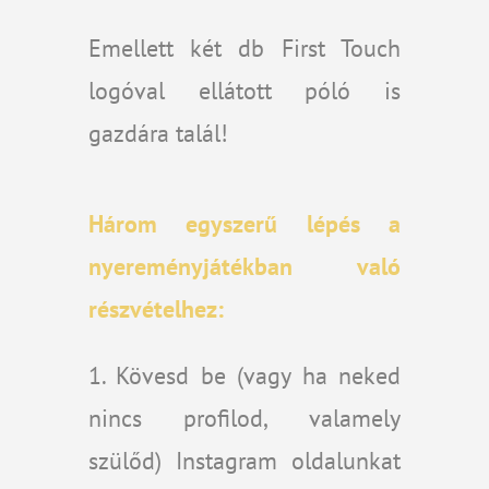
Emellett két db First Touch
logóval ellátott póló is
gazdára talál!
Három egyszer
ű
l
é
p
é
s a
nyerem
é
nyj
á
t
é
kban val
ó
részvételhez:
1. Kövesd be (vagy ha neked
nincs profilod, valamely
szülőd) Instagram oldalunkat