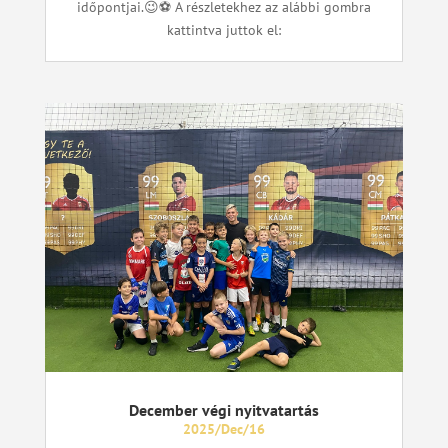
időpontjai.😉⚽ A részletekhez az alábbi gombra
kattintva juttok el:
December végi nyitvatartás
2025/Dec/16