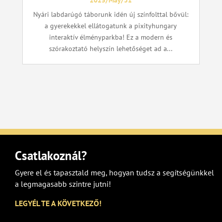
2025/May/31
Nyári labdarúgó táborunk idén új színfolttal bővül:
a gyerekekkel ellátogatunk a pixityhungary
interaktív élményparkba! Ez a modern és
szórakoztató helyszín lehetőséget ad a...
Csatlakoznál?
Gyere el és tapasztald meg, hogyan tudsz a segítségünkkel
a legmagasabb szintre jutni!
LEGYÉL TE A KÖVETKEZŐ!