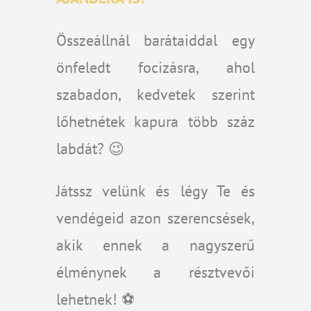
Összeállnál barátaiddal egy
önfeledt focizásra, ahol
szabadon, kedvetek szerint
lőhetnétek kapura több száz
labdát? 😉
Játssz velünk és légy Te és
vendégeid azon szerencsések,
akik ennek a nagyszerű
élménynek a résztvevői
lehetnek! ⚽️